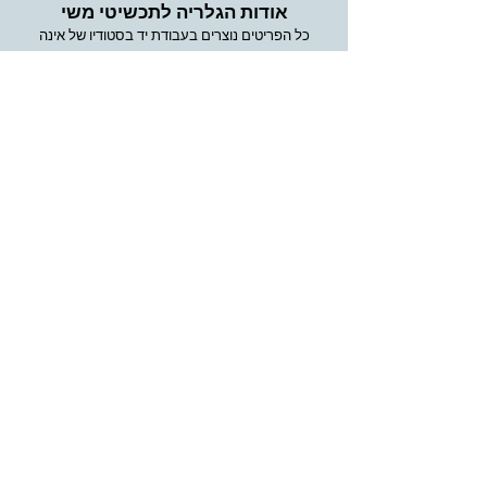
אודות הגלריה לתכשיטי משי
כל הפריטים נוצרים בעבודת יד בסטודיו של אינה
אברמסון
מוזמנים ללמוד עלינו בקישור הזה
אנחנו אוהבים אנשים שאוהבים את העבודה
שלנו
הירשמו
כדי לקבל מידע על ההצעות האחרונות והמכירות
המיוחדות
וקבלו קופון 10% הנחה על הקנייה הראשונה