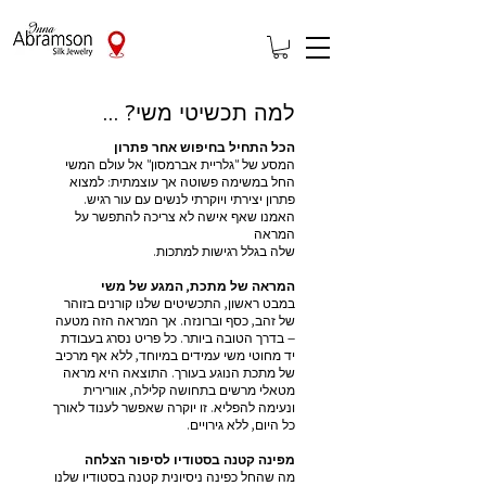
למה תכשיטי משי? ...
הכל התחיל בחיפוש אחר פתרון
המסע של "גלריית אברמסון" אל עולם המשי
החל במשימה פשוטה אך עוצמתית: למצוא
פתרון יצירתי ויוקרתי לנשים עם עור רגיש.
האמנו שאף אישה לא צריכה להתפשר על
המראה
שלה בגלל רגישות למתכות.
המראה של מתכת, המגע של משי
במבט ראשון, התכשיטים שלנו קורנים בזוהר
של זהב, כסף וברונזה. אך המראה הזה מטעה
– בדרך הטובה ביותר. כל פריט נסרג בעבודת
יד מחוטי משי עמידים במיוחד, ללא אף מרכיב
של מתכת הנוגע בעורך. התוצאה היא מראה
מטאלי מרשים בתחושה קלילה, אוורירית
ונעימה להפליא. זו יוקרה שאפשר לענוד לאורך
כל היום, ללא גירויים.
מפינה קטנה בסטודיו לסיפור הצלחה
מה שהחל כפינה ניסיונית קטנה בסטודיו שלנו