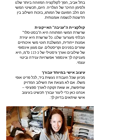
בתל אביב, הפך לקולקציה המזוהה ביותר שלנו
ולסימן ההיכר של הגלריה. היום, תכשיטי המשי
הם הלב הפועם של המותג, בזכות השילוב בין
חדשנות לנשמה אומנותית.
קולקציית ה"עניבה" האייקונית
שרשרת המשי הפתוחה היא ה"בסט-סלר"
הבלתי מעורער שלנו. כל שרשרת היא יצירת
אמנות ייחודית, המשלבת חוטי משי איכותיים
שזורים בפנינים וקריסטלים. עם מגוון אינסופי
של שילובים ואורך ורסטילי של כ-115 ס"מ, היא
מעניקה לך אינספור אפשרויות ענידה וביטוי
עצמי.
עיצוב אישי במיוחד עבורך
מכיוון שכל העבודה נעשית ביד, לכל פריט אופי
משלו. אם לא מצאת את השילוב המדויק
שחיפשת, או שאת זקוקה לאורך ספציפי –
אנחנו כאן כדי ליצור עבורך תכשיט בעיצוב
אישי שיתאים בדיוק לך.