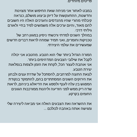
פריטים מיוחדים.
במבט לאחור אני מניחה שאת החיפוש אחר מצוינות
וחדשנות, ההתעקשות על דיוק וביצוע מושלם, כנראה
קיבלתי מהורי שהיו מהנדסים והערכים האלה היו חשובים
להם מאוד, והיום ערכים אלה משמשים לפיד בחיי ולאורם
גיליתי דרכי.
במהלך השנים למדתי ורכשתי ניסיון במגוון רחב של
טכניקות וחומרים, ואני תמיד שמחה לראות דברים חדשים
שמעשירים את עולמי היצירתי.
המורה הגדול ביותר שלי הוא הטבע. מהטבע אני יכולה
לקבל את שילובי הצבעים המדהימים ביותר.
אני אוהבת לעצור הכל, לקחת את הזמן ולצפות בנפלאות
יצירת הטבע.
לצאת החוצה למרחבים, להסתכל על שדרת עצים ולבחון
את הירוקים השונים המסתתרים בהם, להתמקד בנקודת
המפגש בין עלה לענף ולספוג את הדיאלוג ביניהם, לראות
שדה ריק ממש לפני הזריעה וליהנות ממורכבות הגוונים
החומים בקרקע.
את ההשראה ואת הצבעים האלה אני מביאה ליצירה שלי
ומגישה אותה באהבה לכולכם ...
יניב ולנטיני