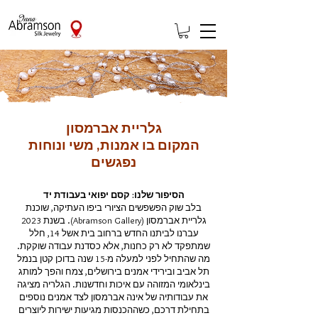
גלריית אברמסון
המקום בו אמנות, משי ונוחות
נפגשים
הסיפור שלנו: קסם יפואי בעבודת יד
בלב שוק הפשפשים הציורי ביפו העתיקה, שוכנת
גלריית אברמסון (Abramson Gallery). בשנת 2023
עברנו לביתנו החדש ברחוב בית אשל 14, חלל
שמתפקד לא רק כחנות, אלא כסדנת עבודה שוקקת.
מה שהתחיל לפני למעלה מ-15 שנה בדוכן קטן בנמל
תל אביב ובירידי אמנים בירושלים, צמח והפך למותג
בינלאומי המזוהה עם איכות וחדשנות. הגלריה מציגה
את עבודותיה של אינה אברמסון לצד אמנים נוספים
בתחילת דרכם, כשההכנסות מגיעות ישירות ליוצרים