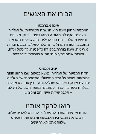
הכירו את האנשים
אינה אברמסון
האמנית והחזון אינה היא הנשמה היצירתית של הגלריה.
הערכים שקיבלה מהוריה המהנדסים – דיוק, מצוינות
וביצוע מושלם – הם הנר לרגליה. היא שואבת השראה
מהטבע, המורה הגדול ביותר שלה לשילובי צבעים וצורות
אורגניות. אינה בוחרת בקפידה כל פנינה, קריסטל ועלה,
וסורגת אותם לתוך חוטי המשי בעבודת יד קפדנית.
יניב ולנטיני
הרוח המניעה של הגלריה, נמצא במקום שבו החזון הופך
למציאות. שומר על הצד התפעולי והמשפחתי של הגלריה.
יחד עם אינה, הוא דואג שכל לקוחה – בין אם היא מבקרת
בגלריה ביפו ובין אם היא מזמינה מהצד השני של העולם
– תקבל שירות אישי, חם ומקצועי.
בואו לבקר אותנו
אנחנו מזמינים אתכם להגיע ליפו ולהיכנס לגלריה שלנו.
הרגישו את המשי בין האצבעות ומצאו את התכשיט
שילווה אתכן לאורך שנים.