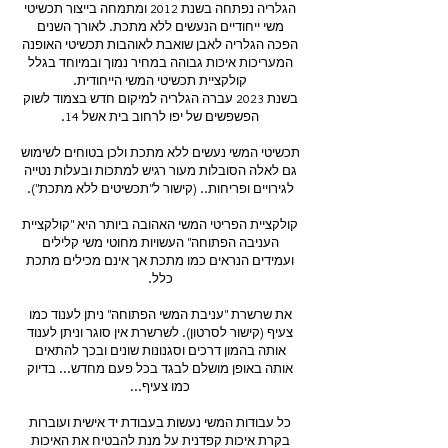
הגלריה נפתחה בשנת 2012 ומתמחה בייצור תכשיטי
משי ייחודיים הנעשים ללא מתכת. לאורך השנים
הפכה הגלריה לאבן שואבת לאוהבות תכשיטי האופנה
המעריכות איכות גבוהה במחיר נמוך ובמיוחד בגלל
קולקציית תכשיטי המשי הייחודית.
בשנת 2023 עברה הגלריה למיקום חדש בצמוד לשוק
הפשפשים של יפו לרחוב בית אשל 14.
תכשיטי המשי נעשים ללא מתכת ולכן בטוחים לשימוש
גם לאלה הסובלות מעור רגיש למתכות ובעלות נטייה
לגירויים ופריחות.. (
קישור ל"תכשיטים ללא מתכת"
).
קולקציית הפריטי המשי האהובה ביותר היא "
קולקציית
העניבה הפתוחה
" העשויות מחוטי משי קלילים
ועמידים הנראים כמו מתכת אך אינם מכילים מתכת
כלל.
את שרשרת "עניבת המשי הפתוחה" ניתן לענוד כמו
צעיף (
קישור לסרטון
). לשרשרת אין סוגר וניתן לענוד
אותה בהמון דרכים וסגנונות שונים ובכך להתאים
אותה באופן מושלם לבגד בכל פעם מחדש... בדיוק
כמו צעיף...
כל עבודות המשי נעשות בעבודת יד אישית ועוברות
בקרת איכות קפדנית על מנת להבטיח את האיכות