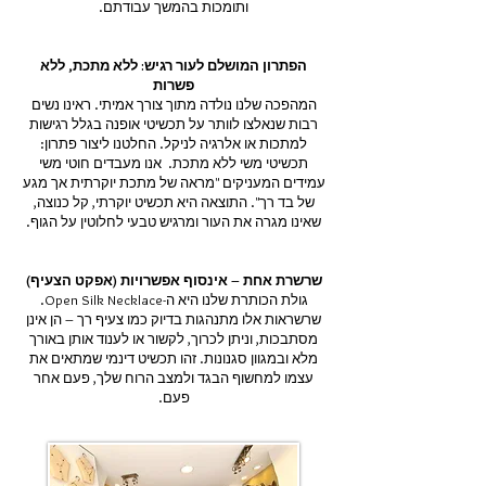
ותומכות בהמשך עבודתם.
הפתרון המושלם לעור רגיש: ללא מתכת, ללא
פשרות
המהפכה שלנו נולדה מתוך צורך אמיתי. ראינו נשים
רבות שנאלצו לוותר על תכשיטי אופנה בגלל רגישות
למתכות או אלרגיה לניקל. החלטנו ליצור פתרון:
תכשיטי משי ללא מתכת. אנו מעבדים חוטי משי
עמידים המעניקים "מראה של מתכת יוקרתית אך מגע
של בד רך". התוצאה היא תכשיט יוקרתי, קל כנוצה,
שאינו מגרה את העור ומרגיש טבעי לחלוטין על הגוף.
שרשרת אחת – אינסוף אפשרויות (אפקט הצעיף)
גולת הכותרת שלנו היא ה-Open Silk Necklace.
שרשראות אלו מתנהגות בדיוק כמו צעיף רך – הן אינן
מסתבכות, וניתן לכרוך, לקשור או לענוד אותן באורך
מלא ובמגוון סגנונות. זהו תכשיט דינמי שמתאים את
עצמו למחשוף הבגד ולמצב הרוח שלך, פעם אחר
פעם.